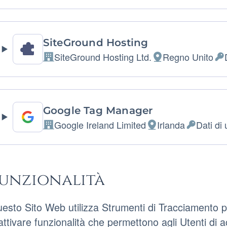
del
Personali
trattamento:
trattati:
SiteGround Hosting
SiteGround Hosting Ltd.
Regno Unito
Azienda:
Luogo
Dat
del
Per
trattamento:
trat
Google Tag Manager
Google Ireland Limited
Irlanda
Dati di 
Azienda:
Luogo
Dati
del
Personali
trattamento:
trattati:
unzionalità
esto Sito Web utilizza Strumenti di Tracciamento pe
attivare funzionalità che permettono agli Utenti di 