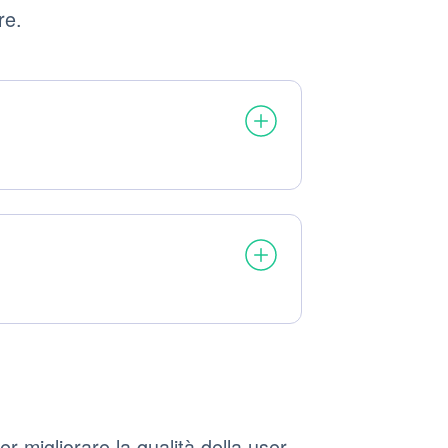
re.
r migliorare la qualità della user