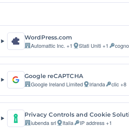
rumenti di Tracciamento gestiti da terze parti
WordPress.com
Automattic Inc. +1
Stati Uniti +1
cogn
Azienda:
Luogo
Dati
del
Personal
trattamento:
trattati:
Google reCAPTCHA
Google Ireland Limited
Irlanda
clic +8
Azienda:
Luogo
Dati
del
Personali
trattamento:
trattati:
Privacy Controls and Cookie Solut
iubenda srl
Italia
IP address +1
Azienda:
Luogo
Dati