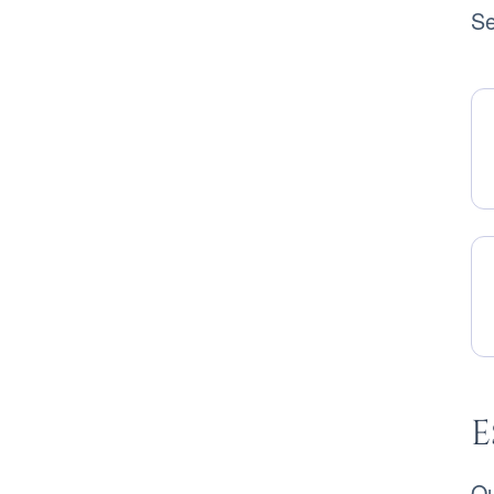
Se
St
E
Qu