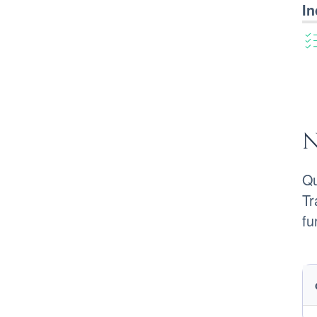
In
N
Qu
Tr
fu
Te
T