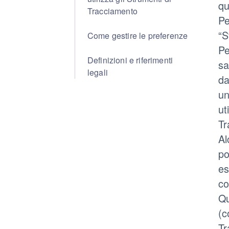
qu
Tracciamento
Pe
“S
Come gestire le preferenze
Pe
Definizioni e riferimenti
sa
legali
da
un
ut
Tr
Al
po
es
co
Qu
(c
Tr