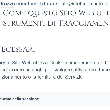
info@stefanomanfredi
dirizzo email del Titolare:
Come questo Sito Web uti
Strumenti di Tracciame
ecessari
esto Sito Web utilizza Cookie comunemente detti “te
acciamento analoghi per svolgere attività strettame
nzionamento o la fornitura del Servizio.
chnical trackers
rackers
Trackers
durata della sessione
name
duration