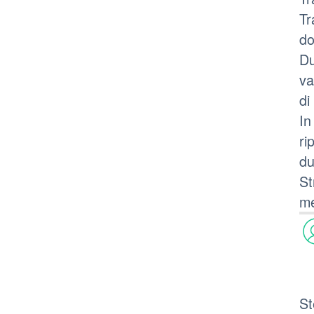
Tr
do
Du
va
di
In
ri
du
St
me
St