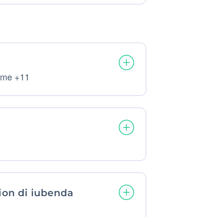
ome +11
i
ion di iubenda