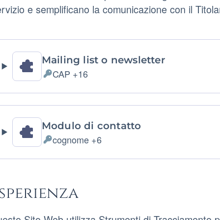
rvizio e semplificano la comunicazione con il Titola
rumenti di Tracciamento gestiti da terze parti
Mailing list o newsletter
CAP +16
Dati
Personali
trattati:
Modulo di contatto
cognome +6
Dati
Personali
trattati:
sperienza
esto Sito Web utilizza Strumenti di Tracciamento pe